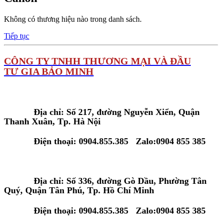
Không có thương hiệu nào trong danh sách.
Tiếp tục
C
ÔNG TY TNHH THƯƠNG MẠI VÀ ĐẦU
TƯ GIA BẢO MINH
Tại Hà Nội:
Địa chỉ: Số 217, đường Nguyễn Xiển, Quận
Thanh Xuân, Tp. Hà Nội
Điện thoại: 0904.855.385 Zalo:0904 855 385
Tại Tp. Hồ Chí Minh:
Địa chỉ: Số 336, đường Gò Dầu, Phường Tân
Quý, Quận Tân Phú, Tp. Hồ Chí Minh
Điện thoại: 0904.855.385 Zalo:0904 855 385