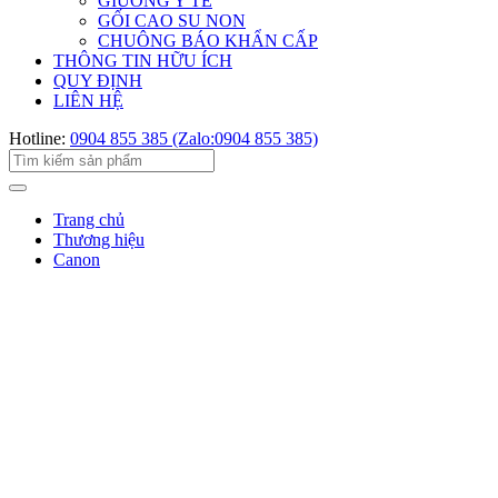
GIƯỜNG Y TẾ
GỐI CAO SU NON
CHUÔNG BÁO KHẨN CẤP
THÔNG TIN HỮU ÍCH
QUY ĐỊNH
LIÊN HỆ
Hotline:
0904 855 385 (Zalo:0904 855 385)
Trang chủ
Thương hiệu
Canon