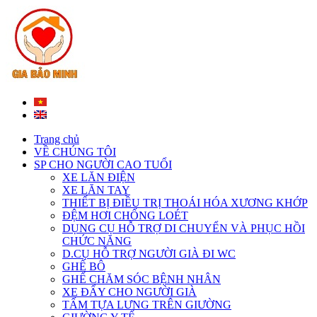
Trang chủ
VỀ CHÚNG TÔI
SP CHO NGƯỜI CAO TUỔI
XE LĂN ĐIỆN
XE LĂN TAY
THIẾT BỊ ĐIỀU TRỊ THOÁI HÓA XƯƠNG KHỚP
ĐỆM HƠI CHỐNG LOÉT
DỤNG CỤ HỖ TRỢ DI CHUYỂN VÀ PHỤC HỒI
CHỨC NĂNG
D.CỤ HỖ TRỢ NGƯỜI GIÀ ĐI WC
GHẾ BÔ
GHẾ CHĂM SÓC BỆNH NHÂN
XE ĐẨY CHO NGƯỜI GIÀ
TẤM TỰA LƯNG TRÊN GIƯỜNG