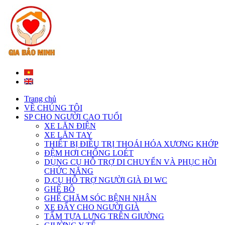
Trang chủ
VỀ CHÚNG TÔI
SP CHO NGƯỜI CAO TUỔI
XE LĂN ĐIỆN
XE LĂN TAY
THIẾT BỊ ĐIỀU TRỊ THOÁI HÓA XƯƠNG KHỚP
ĐỆM HƠI CHỐNG LOÉT
DỤNG CỤ HỖ TRỢ DI CHUYỂN VÀ PHỤC HỒI
CHỨC NĂNG
D.CỤ HỖ TRỢ NGƯỜI GIÀ ĐI WC
GHẾ BÔ
GHẾ CHĂM SÓC BỆNH NHÂN
XE ĐẨY CHO NGƯỜI GIÀ
TẤM TỰA LƯNG TRÊN GIƯỜNG