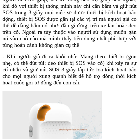
khi đó với thiết bị thông minh này chỉ cần bấm và giữ nút
SOS trong 3 giây mọi việc sẽ được thiết bị kích hoạt báo
động, thiết bị SOS được gắn tại các vị trí mà người già có
thể dễ dàng bấm nó như: đầu giường, trên xe lăn hoặc đeo
trên cổ. Ngoài ra tùy thuộc vào người sử dụng muốn gắn
nó vào chỗ nào mà mình thấy tiện dụng nhất phù hợp với
từng hoàn cảnh không gian cụ thể
- Khi người già đi ra khỏi nhà: Mang theo thiết bị (gọn
nhẹ, có thể đút túi; đeo thiết bị SOS vào cổ) khi xảy ra sự
cố nhấn và giữ nút SOS 3 giây lập tức loa kích hoạt báo
cho mọi người xung quanh biết để hỗ trợ đồng thời kích
hoạt cuộc gọi tự động đến con cái.