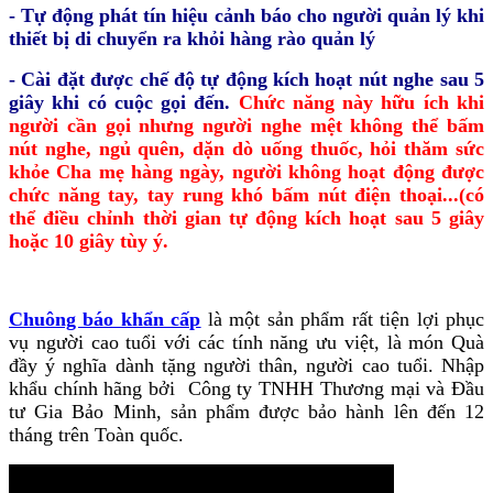
- Tự động phát tín hiệu cảnh báo cho người quản lý khi
thiết bị di chuyển ra khỏi hàng rào quản lý
- Cài đặt được chế độ tự động kích hoạt nút nghe sau 5
giây khi có cuộc gọi đến.
Chức năng này hữu ích khi
người cần gọi nhưng người nghe mệt không thể bấm
nút nghe, ngủ quên, dặn dò uống thuốc, hỏi thăm sức
khỏe Cha mẹ hàng ngày, người không hoạt động được
chức năng tay, tay rung khó bấm nút điện thoại...(có
thể điều chỉnh thời gian tự động kích hoạt sau 5 giây
hoặc 10 giây tùy ý.
Chuông báo khẩn cấp
là một sản phẩm rất tiện lợi phục
vụ người cao tuổi với các tính năng ưu việt, là món Quà
đầy ý nghĩa dành tặng người thân, người cao tuổi. Nhập
khẩu chính hãng bởi Công ty TNHH Thương mại và Đầu
tư Gia Bảo Minh, sản phẩm được bảo hành lên đến 12
tháng trên Toàn quốc.