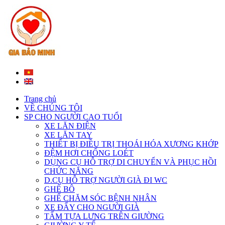
Trang chủ
VỀ CHÚNG TÔI
SP CHO NGƯỜI CAO TUỔI
XE LĂN ĐIỆN
XE LĂN TAY
THIẾT BỊ ĐIỀU TRỊ THOÁI HÓA XƯƠNG KHỚP
ĐỆM HƠI CHỐNG LOÉT
DỤNG CỤ HỖ TRỢ DI CHUYỂN VÀ PHỤC HỒI
CHỨC NĂNG
D.CỤ HỖ TRỢ NGƯỜI GIÀ ĐI WC
GHẾ BÔ
GHẾ CHĂM SÓC BỆNH NHÂN
XE ĐẨY CHO NGƯỜI GIÀ
TẤM TỰA LƯNG TRÊN GIƯỜNG