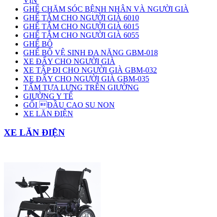
VỊN
GHẾ CHĂM SÓC BỆNH NHÂN VÀ NGƯỜI GIÀ
GHẾ TẮM CHO NGƯỜI GIÀ 6010
GHẾ TẮM CHO NGƯỜI GIÀ 6015
GHẾ TẮM CHO NGƯỜI GIÀ 6055
GHẾ BÔ
GHẾ BÔ VỆ SINH ĐA NĂNG GBM-018
XE ĐẨY CHO NGƯỜI GIÀ
XE TẬP ĐI CHO NGƯỜI GIÀ GBM-032
XE ĐẨY CHO NGƯỜI GIÀ GBM-035
TẤM TỰA LƯNG TRÊN GIƯỜNG
GIƯỜNG Y TẾ
GỐI ĐẦU CAO SU NON
XE LĂN ĐIỆN
XE LĂN ĐIỆN