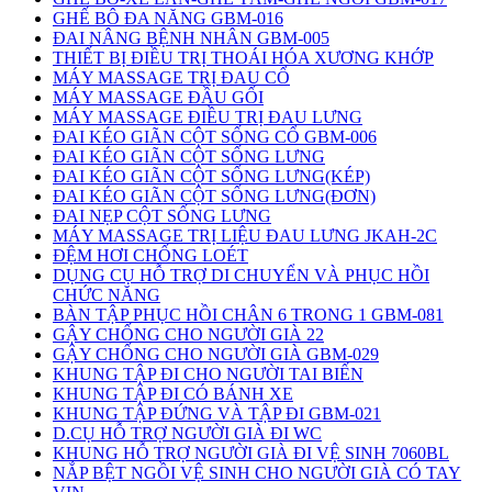
GHẾ BÔ ĐA NĂNG GBM-016
ĐAI NÂNG BỆNH NHÂN GBM-005
THIẾT BỊ ĐIỀU TRỊ THOÁI HÓA XƯƠNG KHỚP
MÁY MASSAGE TRỊ ĐAU CỔ
MÁY MASSAGE ĐẦU GỐI
MÁY MASSAGE ĐIỀU TRỊ ĐAU LƯNG
ĐAI KÉO GIÃN CỘT SỐNG CỔ GBM-006
ĐAI KÉO GIÃN CỘT SỐNG LƯNG
ĐAI KÉO GIÃN CỘT SỐNG LƯNG(KÉP)
ĐAI KÉO GIÃN CỘT SỐNG LƯNG(ĐƠN)
ĐAI NẸP CỘT SỐNG LƯNG
MÁY MASSAGE TRỊ LIỆU ĐAU LƯNG JKAH-2C
ĐỆM HƠI CHỐNG LOÉT
DỤNG CỤ HỖ TRỢ DI CHUYỂN VÀ PHỤC HỒI
CHỨC NĂNG
BÀN TẬP PHỤC HỒI CHÂN 6 TRONG 1 GBM-081
GẬY CHỐNG CHO NGƯỜI GIÀ 22
GẬY CHỐNG CHO NGƯỜI GIÀ GBM-029
KHUNG TẬP ĐI CHO NGƯỜI TAI BIẾN
KHUNG TẬP ĐI CÓ BÁNH XE
KHUNG TẬP ĐỨNG VÀ TẬP ĐI GBM-021
D.CỤ HỖ TRỢ NGƯỜI GIÀ ĐI WC
KHUNG HỖ TRỢ NGƯỜI GIÀ ĐI VỆ SINH 7060BL
NẮP BỆT NGỒI VỆ SINH CHO NGƯỜI GIÀ CÓ TAY