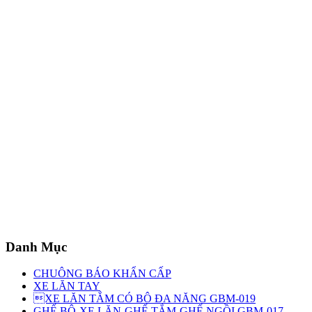
Danh Mục
CHUÔNG BÁO KHẨN CẤP
XE LĂN TAY
XE LĂN TẮM CÓ BÔ ĐA NĂNG GBM-019
GHẾ BÔ-XE LĂN-GHẾ TẮM-GHẾ NGỒI GBM-017