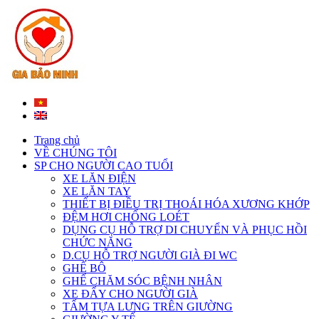
Trang chủ
VỀ CHÚNG TÔI
SP CHO NGƯỜI CAO TUỔI
XE LĂN ĐIỆN
XE LĂN TAY
THIẾT BỊ ĐIỀU TRỊ THOÁI HÓA XƯƠNG KHỚP
ĐỆM HƠI CHỐNG LOÉT
DỤNG CỤ HỖ TRỢ DI CHUYỂN VÀ PHỤC HỒI
CHỨC NĂNG
D.CỤ HỖ TRỢ NGƯỜI GIÀ ĐI WC
GHẾ BÔ
GHẾ CHĂM SÓC BỆNH NHÂN
XE ĐẨY CHO NGƯỜI GIÀ
TẤM TỰA LƯNG TRÊN GIƯỜNG