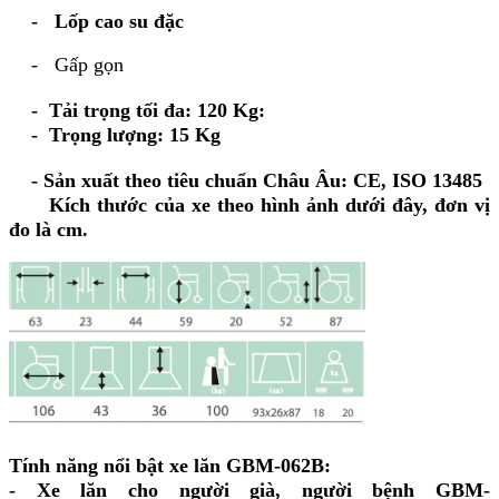
- Lốp cao su đặc
- Gấp gọn
- Tải trọng tối đa: 120 Kg:
- Trọng lượng: 15 Kg
- Sản xuất theo tiêu chuẩn Châu Âu: CE, ISO 13485
Kích thước của xe theo hình ảnh dưới đây, đơn vị
đo là cm.
Tính năng nổi bật xe lăn GBM-062B:
- Xe lăn cho người già, người bệnh GBM-