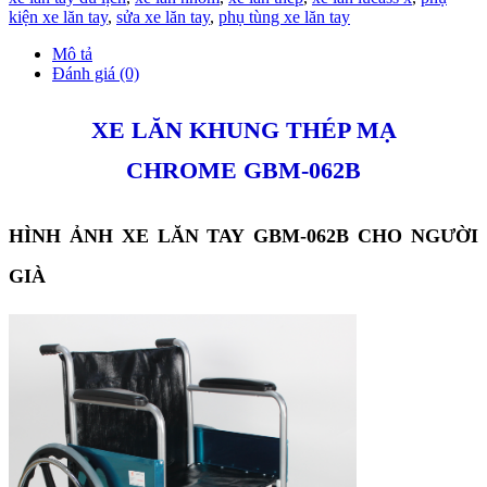
kiện xe lăn tay
,
sửa xe lăn tay
,
phụ tùng xe lăn tay
Mô tả
Đánh giá (0)
XE LĂN KHUNG THÉP MẠ
CHROME GBM-062B
HÌNH ẢNH XE LĂN TAY GBM-062B CHO NGƯỜI
GIÀ