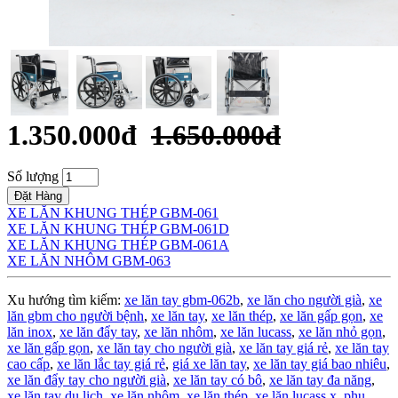
1.350.000đ
1.650.000đ
Số lượng
Đặt Hàng
XE LĂN KHUNG THÉP GBM-061
XE LĂN KHUNG THÉP GBM-061D
XE LĂN KHUNG THÉP GBM-061A
XE LĂN NHÔM GBM-063
Xu hướng tìm kiếm:
xe lăn tay gbm-062b
,
xe lăn cho người già
,
xe
lăn gbm cho người bệnh
,
xe lăn tay
,
xe lăn thép
,
xe lăn gấp gọn
,
xe
lăn inox
,
xe lăn đẩy tay
,
xe lăn nhôm
,
xe lăn lucass
,
xe lăn nhỏ gọn
,
xe lăn gấp gọn
,
xe lăn tay cho người già
,
xe lăn tay giá rẻ
,
xe lăn tay
cao cấp
,
xe lăn lắc tay giá rẻ
,
giá xe lăn tay
,
xe lăn tay giá bao nhiêu
,
xe lăn đẩy tay cho người già
,
xe lăn tay có bô
,
xe lăn tay đa năng
,
xe lăn tay du lịch
,
xe lăn nhôm
,
xe lăn thép
,
xe lăn lucass x
,
phụ