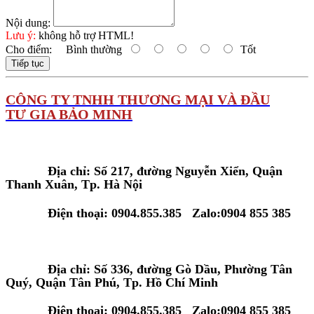
Nội dung:
Lưu ý:
không hỗ trợ HTML!
Cho điểm:
Bình thường
Tốt
Tiếp tục
C
ÔNG TY TNHH THƯƠNG MẠI VÀ ĐẦU
TƯ GIA BẢO MINH
Tại Hà Nội:
Địa chỉ: Số 217, đường Nguyễn Xiển, Quận
Thanh Xuân, Tp. Hà Nội
Điện thoại: 0904.855.385 Zalo:0904 855 385
Tại Tp. Hồ Chí Minh:
Địa chỉ: Số 336, đường Gò Dầu, Phường Tân
Quý, Quận Tân Phú, Tp. Hồ Chí Minh
Điện thoại: 0904.855.385 Zalo:0904 855 385