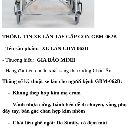
THÔNG TIN XE LĂN TAY GẤP GỌN GBM-062B
- Tên sản phẩm:
XE LĂN GBM-062B
- Thương hiệu:
GIA BẢO MINH
- Hàng đạt tiêu chuẩn xuất sang thị trường Châu Âu
Thông số kỹ thuật xe lăn cho người bệnh GBM-062B:
- Khung thép hợp kim mạ crom
- Vành nhựa cứng, bánh béo dễ di chuyển, vòng phụ
đẩy tay, bàn gác chân hợp kim nhôm
- Chất liệu ghế ngồi: Da Simily, có đệm mút