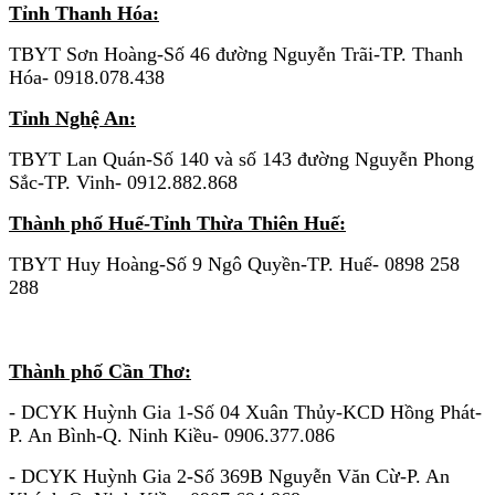
Tỉnh Thanh Hóa:
TBYT Sơn Hoàng-Số 46 đường Nguyễn Trãi-TP. Thanh
Hóa- 0918.078.438
Tỉnh Nghệ An:
TBYT Lan Quán-Số 140 và số 143 đường Nguyễn Phong
Sắc-TP. Vinh- 0912.882.868
Thành phố Huế-Tỉnh Thừa Thiên Huế:
TBYT Huy Hoàng-Số 9 Ngô Quyền-TP. Huế- 0898 258
288
KHU VỰC MIỀN NAM
Thành phố Cần Thơ:
- DCYK Huỳnh Gia 1-Số 04 Xuân Thủy-KCD Hồng Phát-
P. An Bình-Q. Ninh Kiều- 0906.377.086
- DCYK Huỳnh Gia 2-Số 369B Nguyễn Văn Cừ-P. An