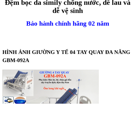
Đệm bọc da simily chống nước, dễ lau và
dễ vệ sinh
Bảo hành
c
hính
hãng 02 năm
HÌNH ẢNH GIƯỜNG Y TẾ 04 TAY QUAY ĐA NĂNG
GBM-092A