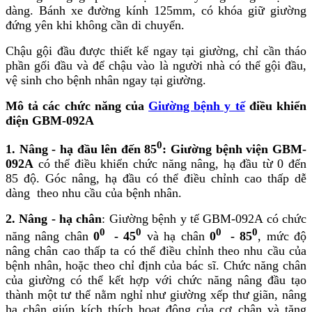
dàng. Bánh xe đường kính 125mm, có khóa giữ giường
đứng yên khi không cần di chuyển.
Chậu gội đầu được thiết kế ngay tại giường, chỉ cần tháo
phần gối đầu và để chậu vào là người nhà có thể gội đầu,
vệ sinh cho bệnh nhân ngay tại giường.
Mô
tả các chức năng của
Giường bệnh y tế
điều khiển
điện GBM-092A
0
1. Nâng - hạ đầu lên đến 85
:
Giường bệnh viện GBM-
092A
có thể điều khiển chức năng nâng, hạ đầu từ 0 đến
85 độ. Góc nâng, hạ đầu có thể điều chỉnh cao thấp dễ
dàng theo nhu cầu của bệnh nhân.
2. Nâng - hạ chân
: Giường bệnh y tế GBM-092A có chức
0
0
0
0
năng nâng chân
0
- 45
và hạ chân
0
- 85
, mức độ
nâng chân cao thấp ta có thể điều chỉnh theo nhu cầu của
bệnh nhân, hoặc theo chỉ định của bác sĩ. Chức năng chân
của giường có thể kết hợp với chức năng nâng đầu tạo
thành một tư thể nằm nghỉ như giường xếp thư giãn, nâng
hạ chân giúp kích thích hoạt động của cơ chân và tăng