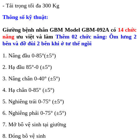
- Tải trọng tối đa 300 Kg
Thông số kỹ thuật:
Giường bệnh nhân
GBM
Model GBM-092A
có
14
chức
năng
ưu việt và làm
Thêm 02 chức năng: Ôm lưng 2
bên và đỡ đùi 2 bên khi ở tư thế ngồi
1. Nâng đầu 0-85°(±5°)
2. Hạ đầu 85°-0 (±5°)
3. Nâng chân 0-40° (±5°)
4. Hạ chân 0-85° (±5°)
5. Nghiêng trái 0-75° (±5°)
6. Nghiêng phải 0-75° (±5°)
7. Mở bô vệ sinh tại giường
8. Đóng bô vệ sinh