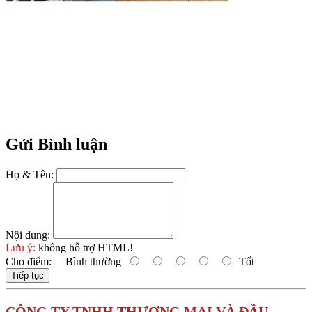
Gửi Bình luận
Họ & Tên:
Nội dung:
Lưu ý:
không hỗ trợ HTML!
Cho điểm:
Bình thường
Tốt
Tiếp tục
C
ÔNG TY TNHH THƯƠNG MẠI VÀ ĐẦU