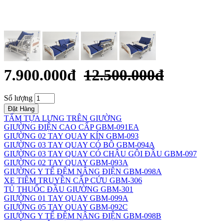
7.900.000đ
12.500.000đ
Số lượng
Đặt Hàng
TẤM TỰA LƯNG TRÊN GIƯỜNG
GIƯỜNG ĐIỆN CAO CẤP GBM-091EA
GIƯỜNG 02 TAY QUAY KÍN GBM-093
GIƯỜNG 03 TAY QUAY CÓ BÔ GBM-094A
GIƯỜNG 03 TAY QUAY CÓ CHẬU GỘI ĐẦU GBM-097
GIƯỜNG 02 TAY QUAY GBM-093A
GIƯỜNG Y TẾ ĐỆM NÂNG ĐIỆN GBM-098A
XE TIÊM TRUYỀN CẤP CỨU GBM-306
TỦ THUỐC ĐẦU GIƯỜNG GBM-301
GIƯỜNG 01 TAY QUAY GBM-099A
GIƯỜNG 05 TAY QUAY GBM-092C
GIƯỜNG Y TẾ ĐỆM NÂNG ĐIỆN GBM-098B