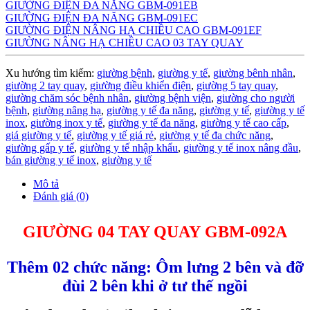
GIƯỜNG ĐIỆN ĐA NĂNG GBM-091EB
GIƯỜNG ĐIỆN ĐA NĂNG GBM-091EC
GIƯỜNG ĐIỆN NÂNG HẠ CHIỀU CAO GBM-091EF
GIƯỜNG NÂNG HẠ CHIỀU CAO 03 TAY QUAY
Xu hướng tìm kiếm:
giường bệnh
,
giường y tế
,
giường bênh nhân
,
giường 2 tay quay
,
giường điều khiển điện
,
giường 5 tay quay
,
giường chăm sóc bệnh nhân
,
giường bệnh viện
,
giường cho người
bệnh
,
giường nâng hạ
,
giường y tế đa năng
,
giường y tế
,
giường y tế
inox
,
giường inox y tế
,
giường y tế đa năng
,
giường y tế cao cấp
,
giá giường y tế
,
giường y tế giá rẻ
,
giường y tế đa chức năng
,
giường gấp y tế
,
giường y tế nhập khẩu
,
giường y tế inox nâng đầu
,
bán giường y tế inox
,
giường y tế
Mô tả
Đánh giá (0)
GIƯỜNG 04 TAY QUAY GBM-092A
Thêm 02 chức năng: Ôm lưng 2 bên và đỡ
đùi 2 bên khi ở tư thế ngồi