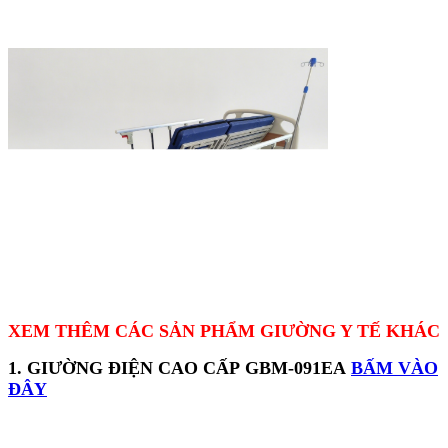
XEM THÊM CÁC SẢN PHẨM GIƯỜNG Y TẾ KHÁC
1. GIƯỜNG ĐIỆN CAO CẤP GBM-091EA
BẤM VÀO
ĐÂY