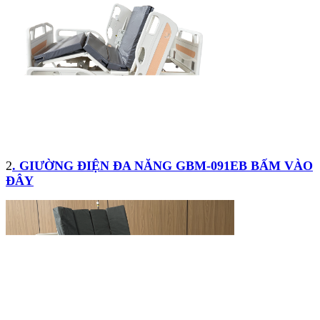
2
. GIƯỜNG ĐIỆN ĐA NĂNG GBM-091EB BẤM VÀO
ĐÂY