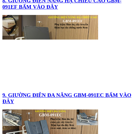
8. GIƯỜNG ĐIỆN NÂNG HẠ CHIỀU CAO GBM-
091EF BẤM VÀO ĐÂY
9. GIƯỜNG ĐIỆN ĐA NĂNG GBM-091EC BẤM VÀO
ĐÂY