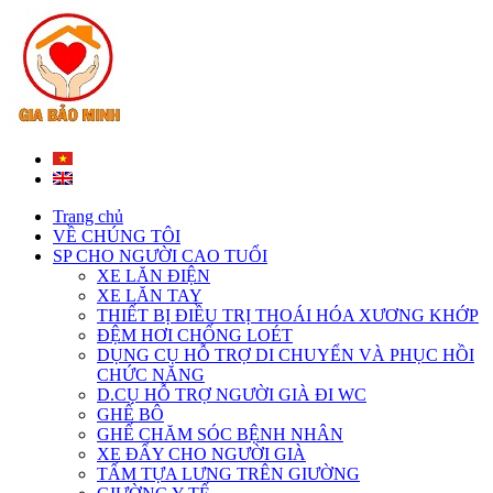
Trang chủ
VỀ CHÚNG TÔI
SP CHO NGƯỜI CAO TUỔI
XE LĂN ĐIỆN
XE LĂN TAY
THIẾT BỊ ĐIỀU TRỊ THOÁI HÓA XƯƠNG KHỚP
ĐỆM HƠI CHỐNG LOÉT
DỤNG CỤ HỖ TRỢ DI CHUYỂN VÀ PHỤC HỒI
CHỨC NĂNG
D.CỤ HỖ TRỢ NGƯỜI GIÀ ĐI WC
GHẾ BÔ
GHẾ CHĂM SÓC BỆNH NHÂN
XE ĐẨY CHO NGƯỜI GIÀ
TẤM TỰA LƯNG TRÊN GIƯỜNG