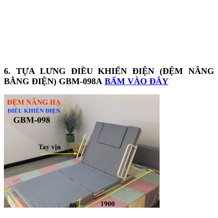
6. TỰA LƯNG ĐIỀU KHIỂN ĐIỆN (ĐỆM NÂNG
BẰNG ĐIỆN) GBM-098A
BẤM VÀO ĐÂY