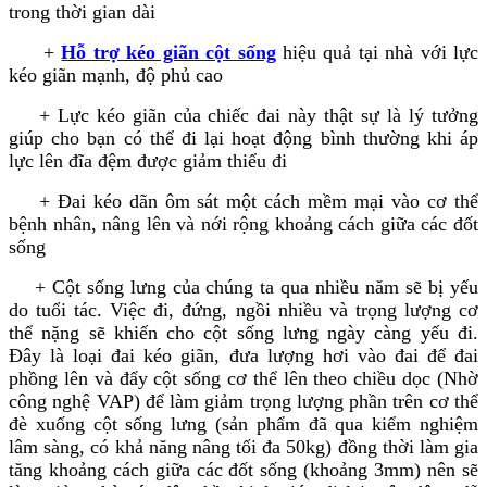
trong thời gian dài
+
Hỗ trợ kéo giãn cột sống
hiệu quả tại nhà với lực
kéo giãn mạnh, độ phủ cao
+ Lực kéo giãn của chiếc đai này thật sự là lý tưởng
giúp cho bạn có thể đi lại hoạt động bình thường khi áp
lực lên đĩa đệm được giảm thiểu đi
+ Đai kéo dãn ôm sát một cách mềm mại vào cơ thể
bệnh nhân, nâng lên và nới rộng khoảng cách giữa các đốt
sống
+ Cột sống lưng của chúng ta qua nhiều năm sẽ bị yếu
do tuổi tác. Việc đi, đứng, ngồi nhiều và trọng lượng cơ
thể nặng sẽ khiến cho cột sống lưng ngày càng yếu đi.
Đây là loại đai kéo giãn, đưa lượng hơi vào đai để đai
phồng lên và đẩy cột sống cơ thể lên theo chiều dọc (Nhờ
công nghệ VAP) để làm giảm trọng lượng phần trên cơ thể
đè xuống cột sống lưng (sản phẩm đã qua kiểm nghiệm
lâm sàng, có khả năng nâng tối đa 50kg) đồng thời làm gia
tăng khoảng cách giữa các đốt sống (khoảng 3mm) nên sẽ