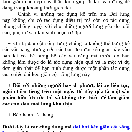
làm giảm chèn ép dây thần kinh giúp đi lại, vận động dễ
dàng trong khoảng thời gian dài.
+ Chính vì những tác dụng kể trên mà Đai lưng
này không chỉ có tác dụng điều trị mà còn có tác dụng
phòng chống tuyệt vời cho những người lưng yếu do tuổi
cao, phụ nữ sau khi sinh hoặc cơ địa…
+ Khi bị đau cột sống lưng chúng ta không thể bưng bê
các vật nặng nhưng nếu các bạn đeo đai kéo giãn này vào
bạn lại có thể bưng bê các vật nặng mà trước đó bạn
không làm được đó là tác dụng hiệu quả và là một ví dụ
đơn giản nhất để bạn hình dung được một phần tác dụng
của chiếc đai kéo giãn cột sống lưng này
+
Đối với những người hay đi phượt, lái xe liên tục,
ngồi nhiều tiếng trên một ngày thì đây qủa là một sản
phẩm hữu ích tức thì và không thể thiếu để làm giảm
các cơn đau mỏi lưng khó chịu
+ Bảo hành 12 tháng
Dưới đây là các công dụng mà
đai hơi kéo giãn cột sống