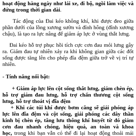
hoạt động hàng ngày như lái xe, đi bộ, ngồi làm việc và
đứng trong thời gian dài
.
Tác động của Đai kéo không khí, khi được đeo giữa
phần dưới của lồng xương sườn và đỉnh hông (đỉnh xương
chậu), là tạo ra lực nâng để giảm áp lực ở vùng thắt lưng.
Đai kéo hỗ trợ phục hồi tích cực cơn đau mỏi lưng gây
ra. Giảm đau tự nhiên xảy ra khi không gian giữa các đốt
sống được tăng lên cho phép đĩa đệm giữa trở về vị trí tự
nhiên.
- Tính năng nổi bật:
+ Giảm áp lực lên cột sống thắt lưng, giảm chèn ép,
hỗ trợ giảm đau lưng, hỗ trợ chấn thương cột sống
lưng, hỗ trợ thoát vị đĩa đệm
+ Khi các túi khí được bơm căng sẽ giải phóng áp
lực lên đĩa đệm và cột sống, giải phóng các dây thần
kinh bị chèn ép, tăng lưu thông khí huyết từ đó giảm
cơn đau nhanh chóng, hiệu quả, an toàn và khoa
học,
trong khi bạn vẫn có thể đi lại hoạt động thoải mái