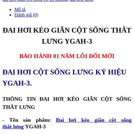
Mô tả
Đánh giá (0)
ĐAI HƠI KÉO GIÃN CỘT SỐNG THẮT
LƯNG YGAH-3
BẢO HÀNH 01 NĂM LỖI ĐỔI MỚI
ĐAI HƠI CỘT SỐNG LƯNG KÝ HIỆU
YGAH-3.
THÔNG TIN ĐAI HƠI KÉO GIÃN CỘT SỐNG
THẮT LƯNG
- Tên sản phẩm:
Đai hơi kéo giãn cột sống
thắt lưng
YGAH-3