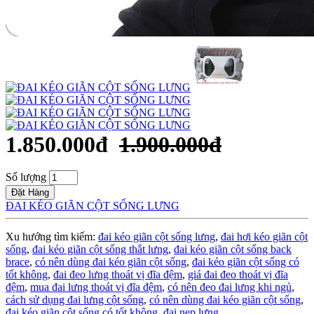
1.850.000đ
1.900.000đ
Số lượng
Đặt Hàng
ĐAI KÉO GIÃN CỘT SỐNG LƯNG
Xu hướng tìm kiếm:
đai kéo giãn cột sống lưng
,
đai hơi kéo giãn cột
sống
,
đai kéo giãn cột sống thắt lưng
,
đai kéo giãn cột sống back
brace
,
có nên dùng đai kéo giãn cột sống
,
đai kéo giãn cột sống có
tốt không
,
đai đeo lưng thoát vị đĩa đệm
,
giá đai đeo thoát vị đĩa
đệm
,
mua đai lưng thoát vị đĩa đệm
,
có nên đeo đai lưng khi ngủ
,
cách sử dụng đai lưng cột sống
,
có nên dùng đai kéo giãn cột sống
,
đai kéo giãn cột sống có tốt không
,
đai nẹp lưng