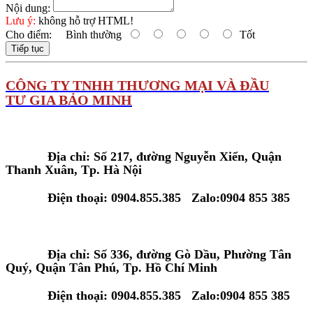
Nội dung:
Lưu ý:
không hỗ trợ HTML!
Cho điểm:
Bình thường
Tốt
Tiếp tục
C
ÔNG TY TNHH THƯƠNG MẠI VÀ ĐẦU
TƯ GIA BẢO MINH
Tại Hà Nội:
Địa chỉ: Số 217, đường Nguyễn Xiển, Quận
Thanh Xuân, Tp. Hà Nội
Điện thoại: 0904.855.385 Zalo:0904 855 385
Tại Tp. Hồ Chí Minh:
Địa chỉ: Số 336, đường Gò Dầu, Phường Tân
Quý, Quận Tân Phú, Tp. Hồ Chí Minh
Điện thoại: 0904.855.385 Zalo:0904 855 385