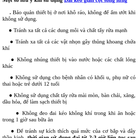
Một số lưu ý khi sử dụng
Đai kéo giãn cột sống lưng
.
Bảo quản thiết bị ở nơi khô ráo, không để ẩm ướt khi
không sử dụng.
● Tránh xa tất cả các dung môi và chất tẩy rửa mạnh
● Tránh xa tất cả các vật nhọn gây thủng khoang chứa
khí
● Không nhúng thiết bị vào nước hoặc các chất lỏng
khác
● Không sử dụng cho bệnh nhân có khối u, phụ nữ có
thai hoặc trẻ dưới 12 tuổi
● Không sử dụng chất tẩy rửa mài mòn, bàn chải, xăng,
dầu hỏa, để làm sạch thiết bị
● Không đeo đai kéo không khí trong khi ăn hoặc
trong 1 giờ sau bữa ăn
● Để tránh sự kích thích quá mức của cơ bắp và dây
thần kinh,
thời gian sử dụng đai
từ 2-3 giờ liên tục sau