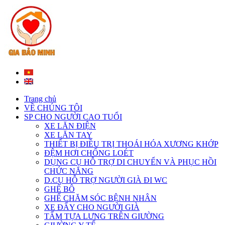
Trang chủ
VỀ CHÚNG TÔI
SP CHO NGƯỜI CAO TUỔI
XE LĂN ĐIỆN
XE LĂN TAY
THIẾT BỊ ĐIỀU TRỊ THOÁI HÓA XƯƠNG KHỚP
ĐỆM HƠI CHỐNG LOÉT
DỤNG CỤ HỖ TRỢ DI CHUYỂN VÀ PHỤC HỒI
CHỨC NĂNG
D.CỤ HỖ TRỢ NGƯỜI GIÀ ĐI WC
GHẾ BÔ
GHẾ CHĂM SÓC BỆNH NHÂN
XE ĐẨY CHO NGƯỜI GIÀ
TẤM TỰA LƯNG TRÊN GIƯỜNG