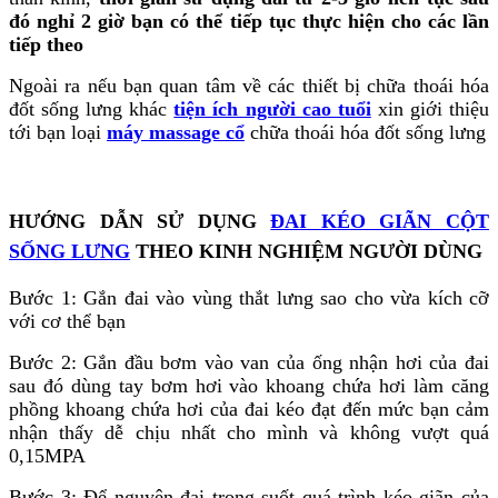
đó nghỉ 2 giờ bạn có thể tiếp tục thực hiện cho các lần
tiếp theo
Ngoài ra nếu bạn quan tâm về các thiết bị chữa thoái hóa
đốt sống lưng khác
tiện ích người cao tuổi
xin giới thiệu
tới bạn loại
máy massage cổ
chữa thoái hóa đốt sống lưng
HƯỚNG DẪN SỬ DỤNG
ĐAI KÉO GIÃN CỘT
SỐNG LƯNG
THEO KINH NGHIỆM NGƯỜI DÙNG
Bước 1: Gắn đai vào vùng thắt lưng sao cho vừa kích cỡ
với cơ thể bạn
Bước 2: Gắn đầu bơm vào van của ống nhận hơi của đai
sau đó dùng tay bơm hơi vào khoang chứa hơi làm căng
phồng khoang chứa hơi của đai kéo đạt đến mức bạn cảm
nhận thấy dễ chịu nhất cho mình và không vượt quá
0,15MPA
Bước 3: Để nguyên đai trong suốt quá trình kéo giãn của