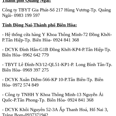
Thành phố Quảng Ngãi:
Công ty TBYT Gia Phát-Số 217 Hùng Vương-Tp. Quảng
Ngãi- 0983 199 597
Tỉnh Đồng Nai-Thành phố Biên Hòa:
- Hệ thống cửa hàng Y Khoa Thông Minh-72 Đồng Khởi-
P.Tân Hiệp-Tp. Biên Hòa- 0924 841 368
- DCYK Đình Hân-G1B Đồng Khởi-KP4-P.Tân Hiệp-Tp.
Biên Hòa- 0962 642 779
- TBYT Lê Đình-N3/12-QL51-KP1-P. Long Bình Tân-Tp.
Biên Hòa- 0969 397 275
-
DCYK Xuân Diễm-566-KP 10-P.Tân Biên-Tp. Biên
Hòa- 0972 574 849
- Công ty TNHH Y Khoa Thông Minh-13 Nguyễn Ái
Quốc-P.Tân Phong-Tp. Biên Hòa- 0924 841 368
- DCYK Khôi Nguyên 52-3A Ấp Thanh Hoá, Hố Nai 3,
Trảng Bom-0937371942