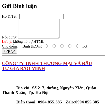
Gửi Bình luận
Họ & Tên:
Nội dung:
Lưu ý:
không hỗ trợ HTML!
Cho điểm:
Bình thường
Tốt
Tiếp tục
C
ÔNG TY TNHH THƯƠNG MẠI VÀ ĐẦU
TƯ GIA BẢO MINH
Tại Hà Nội:
Địa chỉ: Số 217, đường Nguyễn Xiển, Quận
Thanh Xuân, Tp. Hà Nội
Điện thoại: 0904.855.385 Zalo:0904 855 385