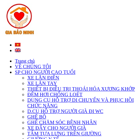
Trang chủ
VỀ CHÚNG TÔI
SP CHO NGƯỜI CAO TUỔI
XE LĂN ĐIỆN
XE LĂN TAY
THIẾT BỊ ĐIỀU TRỊ THOÁI HÓA XƯƠNG KHỚP
ĐỆM HƠI CHỐNG LOÉT
DỤNG CỤ HỖ TRỢ DI CHUYỂN VÀ PHỤC HỒI
CHỨC NĂNG
D.CỤ HỖ TRỢ NGƯỜI GIÀ ĐI WC
GHẾ BÔ
GHẾ CHĂM SÓC BỆNH NHÂN
XE ĐẨY CHO NGƯỜI GIÀ
TẤM TỰA LƯNG TRÊN GIƯỜNG