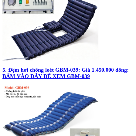
5. Đệm hơi chống loét GBM-039:
Giá 1.450.000 đồng
:
BẤM VÀO ĐÂY ĐỂ XEM GBM-039