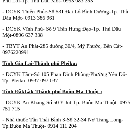
Phú Lợi-Tp. Thủ Dầu Một- 0933 083 393
- DCYK Thiện Phúc-Số 531 Đại Lộ Bình Dương-Tp. Thủ
Dầu Một- 0913 386 961
- DCYK Vĩnh Phú- Số 9 Trần Hưng Đạo-Tp. Thủ Dầu
Một-0896 637 338
- TBYT An Phát-285 đường 30/4, Mỹ Phước, Bến Cát-
0976220991
Tỉnh Gia Lai-Thành phố Pleiku:
- DCYK Tâm-Số 105 Phan Đình Phùng-Phường Yên Đỗ-
Tp. Pleiku- 0937 097 037
Tỉnh ĐăkLăk-Thành phố Buôn Ma Thuột :
- DCYK An Khang-Số 50 Y Jut-Tp. Buôn Ma Thuột- 0975
751 715
- Nhà thuốc Tân Thái Bình 3-Số 32-34 Nơ Trang Long-
Tp.Buôn Ma Thuột- 0914 111 204