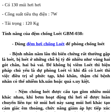
- Có 130 múi hơi hơi
- Công suất tiêu thụ điện : 7W
- Tải trọng : 120 Kg
Tính năng của đệm chống l.oét GBM-038:
- Dùng
đệm hơi chống l.oét
để phòng chống loét
- Bệnh nhân nằm lâu thì biến chứng rất thường gặp
là loét, bị loét ở những chỗ bị tỳ đè nhiều như vùng hai
gót chân, hai bả vai. Để không bị viêm l.oét thì biện
pháp chủ yếu là dự phòng l.oét vì khi đã có l.oét thì
việc điều trị sẽ phức tạp, khó khăn, thậm chí bệnh
nhân có thể nhiễm kh.uẩn hoặc quá s.uy kiệt.
- Nệm chống loét được cấu tạo gồm nhiều múi
khác nhau, khi bơm hoạt động thì hơi sẽ được luân
chuyển liên tục từ múi hơi này sang múi hơi khác tạo
cảm giác êm thoáng, chức năng giảm áp lực tiếp xúc