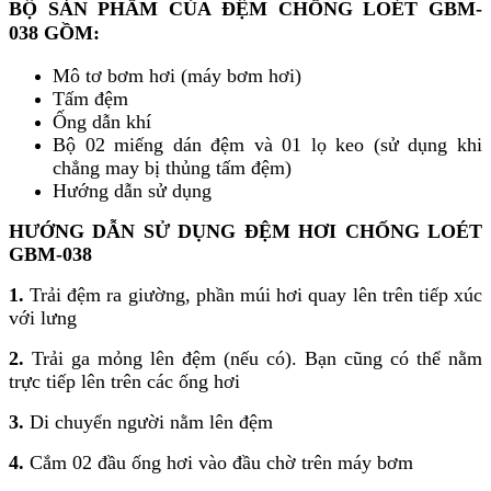
BỘ SẢN PHẨM CỦA ĐỆM CHỐNG LOÉT GBM-
038 GỒM:
Mô tơ bơm hơi (máy bơm hơi)
Tấm đệm
Ống dẫn khí
Bộ 02 miếng dán đệm và 01 lọ keo (sử dụng khi
chẳng may bị thủng tấm đệm)
Hướng dẫn sử dụng
HƯỚNG DẪN SỬ DỤNG ĐỆM HƠI CHỐNG LOÉT
GBM
-038
1.
Trải đệm ra giường, phần múi hơi quay lên trên tiếp xúc
với lưng
2.
Trải ga mỏng lên đệm (nếu có). Bạn cũng có thể nằm
trực tiếp lên trên các ống hơi
3.
Di chuyển người nằm lên đệm
4.
Cắm 02 đầu ống hơi vào đầu chờ trên máy bơm