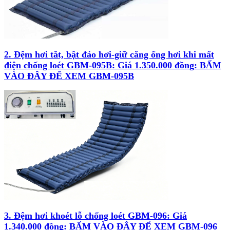
2. Đệm hơi tắt, bật đảo hơi-giữ căng ống hơi khi mất
điện chống loét GBM-095B: Giá 1.350.000 đồng
: BẤM
VÀO ĐÂY ĐỂ XEM GBM-095B
3. Đệm hơi khoét lỗ chống loét GBM-096:
Giá
1.340.000 đồng
: BẤM VÀO ĐÂY ĐỂ XEM GBM-096