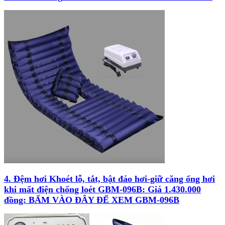
4. Đệm hơi Khoét lỗ, tắt, bật đảo hơi-giữ căng ống hơi
khi mất điện chống loét GBM-096B: Giá 1.430.000
đồng: BẤM VÀO ĐÂY ĐỂ XEM GBM-096B