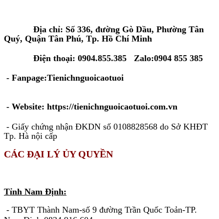
Tại Tp. Hồ Chí Minh:
Địa chỉ: Số 336, đường Gò Dầu, Phường Tân
Quý, Quận Tân Phú, Tp. Hồ Chí Minh
Điện thoại: 0904.855.385 Zalo:0904 855 385
- Fanpage:Tienichnguoicaotuoi
- Website: https://tienichnguoicaotuoi.com.vn
- Giấy chứng nhận ĐKDN số 0108828568 do Sở KHĐT
Tp. Hà nội cấp
CÁC ĐẠI LÝ ỦY QUYỀN
KHU VỰC MIỀN BẮC
Tỉnh Nam Định:
- TBYT Thành Nam-số 9 đường Trần Quốc Toản-TP.