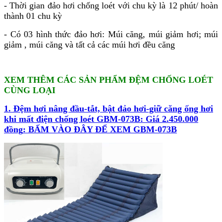
- Thời gian đảo hơi chống loét với chu kỳ là 12 phút/ hoàn
thành 01 chu kỳ
- Có 03 hình thức đảo hơi: Múi căng, múi giảm hơi; múi
giảm , múi căng và tất cả các múi hơi đều căng
XEM THÊM CÁC SẢN PHẨM ĐỆM CHỐNG LOÉT
CÙNG LOẠI
1. Đệm hơi nâng đầu-tắt, bật đảo hơi-giữ căng ống hơi
khi mất điện chống loét GBM-073B: Giá 2.450.000
đồng
: BẤM VÀO ĐÂY ĐỂ XEM GBM-073B