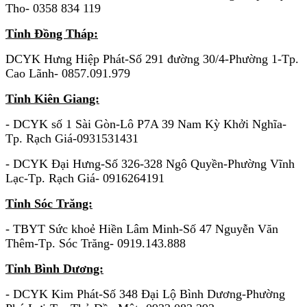
Tho- 0358 834
119
Tỉnh Đồng Tháp:
DCYK Hưng Hiệp Phát-Số 291 đường 30/4-Phường 1-Tp.
Cao Lãnh- 0857.091.979
Tỉnh Kiên Giang:
- DCYK số 1 Sài Gòn-Lô P7A 39 Nam Kỳ Khởi Nghĩa-
Tp. Rạch Giá-0931531431
- DCYK Đại Hưng-Số 326-328 Ngô Quyền-Phường Vĩnh
Lạc-Tp. Rạch Giá- 0916264191
Tỉnh Sóc Trăng:
- TBYT Sức khoẻ Hiền Lâm Minh-Số 47 Nguyễn Văn
Thêm-Tp. Sóc Trăng- 0919.143.888
Tỉnh Bình Dương:
- DCYK Kim Phát-Số 348 Đại Lộ Bình Dương-Phường