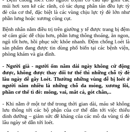
múi hơi xen kẽ các rãnh, có tác dụng phân tán đều lực tỳ
đè của cơ thể, đặc biệt là các vùng chịu lực tỳ đè lớn như
phần lưng hoặc xương củng cụt.
Bệnh nhân nằm điều trị trên giường y tế được trang bị đệm
sẽ cảm giác dễ chịu hơn, phần lưng thông thoáng, ăn ngon,
ngủ tốt hơn, hồi phục sức khỏe nhanh. Đệm chống l.oét là
sản phẩm đang được tin dùng phổ biến tại các bệnh viện,
phòng khám và gia đình.
- Người già - người ốm nằm dài ngày không cử động
được, không được thay đổi tư thế thì những chỗ tỳ đè
lâu ngày dễ gây l.oét. Thường những vùng dễ bị loét ở
người nằm nhiều là những chỗ da mỏng, xương lồi,
phần cơ thể tì đè: mông, vai, mắt cá, gót chân,..
- Khi nằm ở một tư thế trong thời gian dài, máu sẽ không
lưu thông tới các bộ phận của cơ thể dẫn tới việc thiếu
dinh dưỡng – giảm sức đề kháng của các mô da vùng tì đè
lâu ngày sẽ dẫn tới loét.