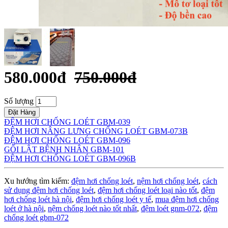
580.000đ
750.000đ
Số lượng
Đặt Hàng
ĐỆM HƠI CHỐNG LOÉT GBM-039
ĐỆM HƠI NÂNG LƯNG CHỐNG LOÉT GBM-073B
ĐỆM HƠI CHỐNG LOÉT GBM-096
GỐI LẬT BỆNH NHÂN GBM-101
ĐỆM HƠI CHỐNG LOÉT GBM-096B
Xu hướng tìm kiếm:
đệm hơi chống loét
,
nệm hơi chống loét
,
cách
sử dụng đệm hơi chống loét
,
đệm hơi chống loét loại nào tốt
,
đệm
hơi chống loét hà nội
,
đệm hơi chống loét y tế
,
mua đệm hơi chống
loét ở hà nội
,
nệm chống loét nào tốt nhất
,
đệm loét gnm-072
,
đệm
chống loét gbm-072