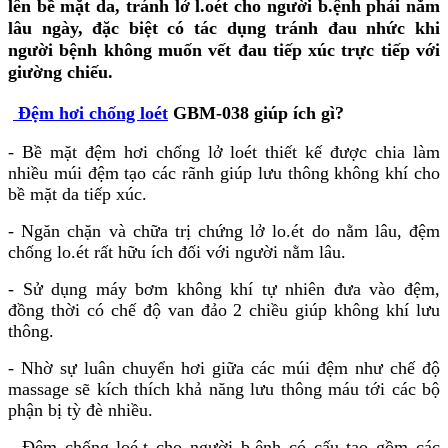
lên bề mặt da, tránh lở l.oét cho người b.ệnh phải nằm
lâu ngày, đặc biệt có tác dụng tránh đau nhức khi
người bệnh không muốn vết đau tiếp xúc trực tiếp với
giường chiếu.
Đệm hơi chống loét
GBM-038 giúp ích gì?
- Bề mặt đệm hơi chống lở loét thiết kế được chia làm
nhiều múi đệm tạo các rãnh giúp lưu thông không khí cho
bề mặt da tiếp xúc.
- Ngăn chặn và chữa trị chứng lở lo.ét do nằm lâu, đệm
chống lo.ét rất hữu ích đối với người nằm lâu.
- Sử dụng máy bơm không khí tự nhiên đưa vào đệm,
đồng thời có chế độ van đảo 2 chiều giúp không khí lưu
thông.
- Nhờ sự luân chuyển hơi giữa các múi đệm như chế độ
massage sẽ kích thích khả năng lưu thông máu tới các bộ
phận bị tỳ đè nhiều.
- Đệm chống loé.t cho người b.ệnh có cấu tạo gồm các