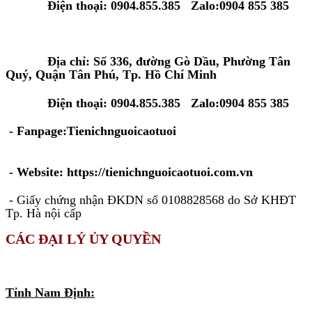
Điện thoại: 0904.855.385 Zalo:0904 855 385
Tại Tp. Hồ Chí Minh:
Địa chỉ: Số 336, đường Gò Dầu, Phường Tân
Quý, Quận Tân Phú, Tp. Hồ Chí Minh
Điện thoại: 0904.855.385 Zalo:0904 855 385
- Fanpage:Tienichnguoicaotuoi
- Website: https://tienichnguoicaotuoi.com.vn
- Giấy chứng nhận ĐKDN số 0108828568 do Sở KHĐT
Tp. Hà nội cấp
CÁC ĐẠI LÝ ỦY QUYỀN
KHU VỰC MIỀN BẮC
Tỉnh Nam Định: