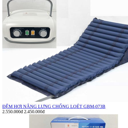
ĐỆM HƠI NÂNG LƯNG CHỐNG LOÉT GBM-073B
2.550.000đ
2.450.000đ