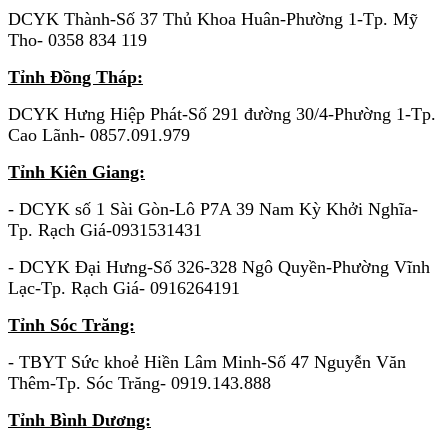
DCYK Thành-Số 37 Thủ Khoa Huân-Phường 1-Tp. Mỹ
Tho- 0358 834
119
Tỉnh Đồng Tháp:
DCYK Hưng Hiệp Phát-Số 291 đường 30/4-Phường 1-Tp.
Cao Lãnh- 0857.091.979
Tỉnh Kiên Giang:
- DCYK số 1 Sài Gòn-Lô P7A 39 Nam Kỳ Khởi Nghĩa-
Tp. Rạch Giá-0931531431
- DCYK Đại Hưng-Số 326-328 Ngô Quyền-Phường Vĩnh
Lạc-Tp. Rạch Giá- 0916264191
Tỉnh Sóc Trăng:
- TBYT Sức khoẻ Hiền Lâm Minh-Số 47 Nguyễn Văn
Thêm-Tp. Sóc Trăng- 0919.143.888
Tỉnh Bình Dương: