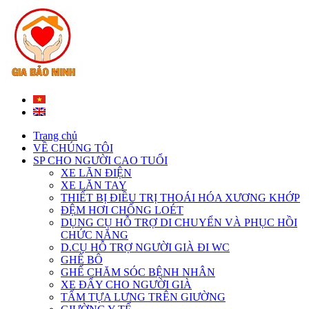
Trang chủ
VỀ CHÚNG TÔI
SP CHO NGƯỜI CAO TUỔI
XE LĂN ĐIỆN
XE LĂN TAY
THIẾT BỊ ĐIỀU TRỊ THOÁI HÓA XƯƠNG KHỚP
ĐỆM HƠI CHỐNG LOÉT
DỤNG CỤ HỖ TRỢ DI CHUYỂN VÀ PHỤC HỒI
CHỨC NĂNG
D.CỤ HỖ TRỢ NGƯỜI GIÀ ĐI WC
GHẾ BÔ
GHẾ CHĂM SÓC BỆNH NHÂN
XE ĐẨY CHO NGƯỜI GIÀ
TẤM TỰA LƯNG TRÊN GIƯỜNG