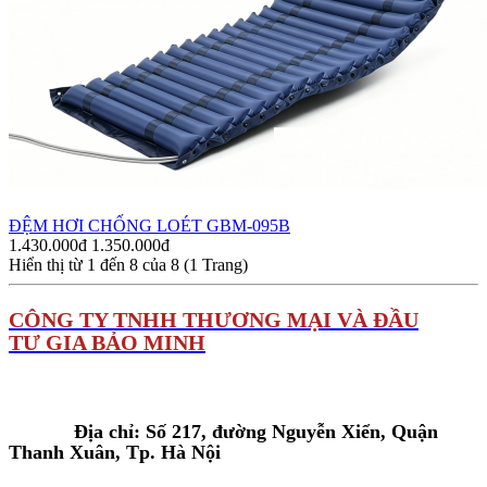
ĐỆM HƠI CHỐNG LOÉT GBM-095B
1.430.000đ
1.350.000đ
Hiển thị từ 1 đến 8 của 8 (1 Trang)
C
ÔNG TY TNHH THƯƠNG MẠI VÀ ĐẦU
TƯ GIA BẢO MINH
Tại Hà Nội:
Địa chỉ: Số 217, đường Nguyễn Xiển, Quận
Thanh Xuân, Tp. Hà Nội