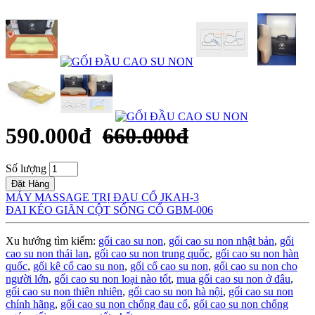
590.000đ
660.000đ
Số lượng
Đặt Hàng
MÁY MASSAGE TRỊ ĐAU CỔ JKAH-3
ĐAI KÉO GIÃN CỘT SỐNG CỔ GBM-006
Xu hướng tìm kiếm:
gối cao su non
,
gối cao su non nhật bản
,
gối
cao su non thái lan
,
gối cao su non trung quốc
,
gối cao su non hàn
quốc
,
gối kê cổ cao su non
,
gối cổ cao su non
,
gối cao su non cho
người lớn
,
gối cao su non loại nào tốt
,
mua gối cao su non ở đâu
,
gối cao su non thiên nhiên
,
gối cao su non hà nội
,
gối cao su non
chính hãng
,
gối cao su non chống đau cổ
,
gối cao su non chống