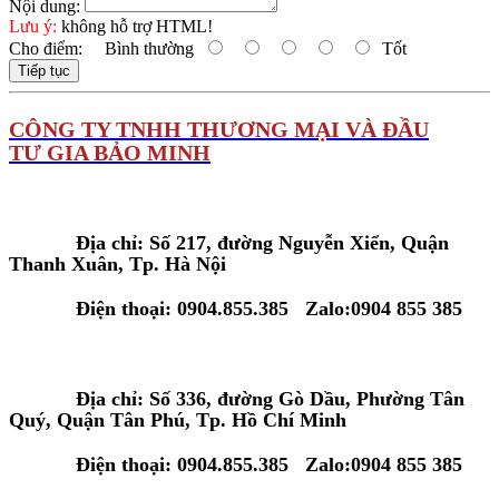
Nội dung:
Lưu ý:
không hỗ trợ HTML!
Cho điểm:
Bình thường
Tốt
Tiếp tục
C
ÔNG TY TNHH THƯƠNG MẠI VÀ ĐẦU
TƯ GIA BẢO MINH
Tại Hà Nội:
Địa chỉ: Số 217, đường Nguyễn Xiển, Quận
Thanh Xuân, Tp. Hà Nội
Điện thoại: 0904.855.385 Zalo:0904 855 385
Tại Tp. Hồ Chí Minh:
Địa chỉ: Số 336, đường Gò Dầu, Phường Tân
Quý, Quận Tân Phú, Tp. Hồ Chí Minh
Điện thoại: 0904.855.385 Zalo:0904 855 385