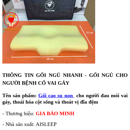
THÔNG TIN GỐI NGỦ NHANH - GỐI NGỦ CHO
NGƯỜI BỆNH CỔ VAI GÁY
Tên sản phẩm:
Gối cao su non
cho người đau mỏi vai
gáy, thoái hóa cột sống và thoát vị đĩa đệm
- Thương hiệu:
GIA BẢO MINH
- Nhà sản xuất: AISLEEP