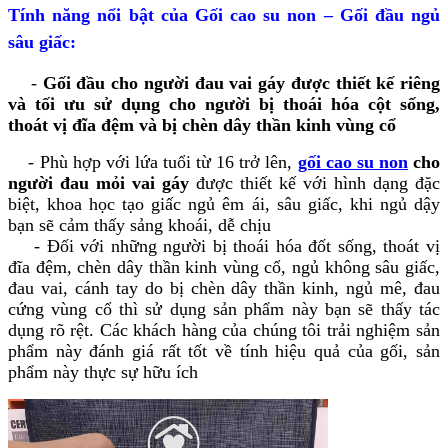
Tính năng nổi bật của Gối cao su non – Gối đầu ngủ
sâu giấc:
-
Gối đầu cho người đau vai gáy được thiết kế riêng
và tối ưu sử dụng cho người bị thoái hóa cột sống,
thoát vị đĩa đệm và bị chèn dây thần kinh vùng cổ
- Phù hợp với lứa tuổi từ 16 trở lên,
gối cao su non
cho
người đau mỏi vai gáy
được thiết kế với hình dạng đặc
biệt, khoa học tạo giấc ngủ êm ái, sâu giấc, khi ngủ dậy
bạn sẽ cảm thấy sảng khoái, dễ chịu
- Đối với những người bị thoái hóa đốt sống, thoát vị
đĩa đệm, chèn dây thần kinh vùng cổ, ngủ không sâu giấc,
đau vai, cánh tay do bị chèn dây thần kinh, ngủ mê, đau
cứng vùng cổ thì sử dụng sản phẩm này bạn sẽ thấy tác
dụng rõ rệt. Các khách hàng của chúng tôi trải nghiệm sản
phẩm này đánh giá rất tốt về tính hiệu quả của gối, sản
phẩm này thực sự hữu ích