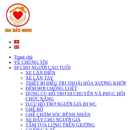
Trang chủ
VỀ CHÚNG TÔI
SP CHO NGƯỜI CAO TUỔI
XE LĂN ĐIỆN
XE LĂN TAY
THIẾT BỊ ĐIỀU TRỊ THOÁI HÓA XƯƠNG KHỚP
ĐỆM HƠI CHỐNG LOÉT
DỤNG CỤ HỖ TRỢ DI CHUYỂN VÀ PHỤC HỒI
CHỨC NĂNG
D.CỤ HỖ TRỢ NGƯỜI GIÀ ĐI WC
GHẾ BÔ
GHẾ CHĂM SÓC BỆNH NHÂN
XE ĐẨY CHO NGƯỜI GIÀ
TẤM TỰA LƯNG TRÊN GIƯỜNG