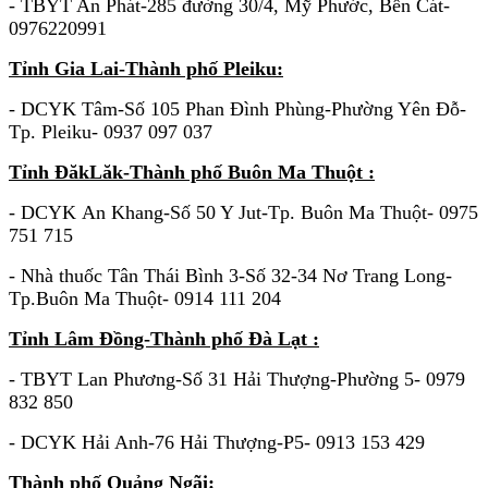
- TBYT An Phát-285 đường 30/4, Mỹ Phước, Bến Cát-
0976220991
Tỉnh Gia Lai-Thành phố Pleiku:
- DCYK Tâm-Số 105 Phan Đình Phùng-Phường Yên Đỗ-
Tp. Pleiku- 0937 097 037
Tỉnh ĐăkLăk-Thành phố Buôn Ma Thuột :
- DCYK An Khang-Số 50 Y Jut-Tp. Buôn Ma Thuột- 0975
751 715
- Nhà thuốc Tân Thái Bình 3-Số 32-34 Nơ Trang Long-
Tp.Buôn Ma Thuột- 0914 111 204
Tỉnh Lâm Đồng-Thành phố Đà Lạt :
- TBYT Lan Phương-Số 31 Hải Thượng-Phường 5- 0979
832 850
- DCYK Hải Anh-76 Hải Thượng-P5- 0913 153 429
Thành phố Quảng Ngãi: