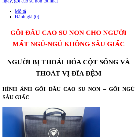
ngáy
,
gối cao su non tốt nhất
Mô tả
Đánh giá (0)
GỐI ĐẦU CAO SU NON CHO NGƯỜI
MẤT NGỦ-NGỦ KHÔNG SÂU GIẤC
NGƯỜI BỊ THOÁI HÓA CỘT SỐNG VÀ
THOÁT VỊ ĐĨA ĐỆM
HÌNH ẢNH GỐI ĐẦU CAO SU NON – GỐI NGỦ
SÂU GIẤC