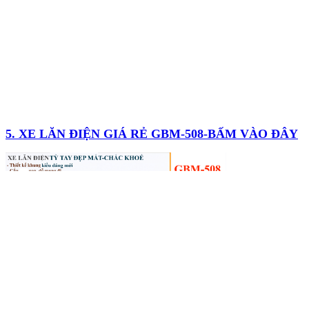
5. XE LĂN ĐIỆN GIÁ RẺ GBM-508-BẤM VÀO ĐÂY