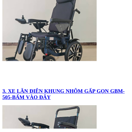
3. XE LĂN ĐIỆN KHUNG NHÔM GẤP GỌN GBM-
505-BẤM VÀO ĐÂY