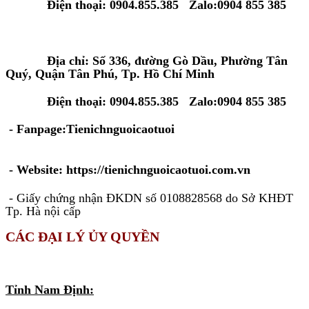
Điện thoại: 0904.855.385 Zalo:0904 855 385
Tại Tp. Hồ Chí Minh:
Địa chỉ: Số 336, đường Gò Dầu, Phường Tân
Quý, Quận Tân Phú, Tp. Hồ Chí Minh
Điện thoại: 0904.855.385 Zalo:0904 855 385
- Fanpage:Tienichnguoicaotuoi
- Website: https://tienichnguoicaotuoi.com.vn
- Giấy chứng nhận ĐKDN số 0108828568 do Sở KHĐT
Tp. Hà nội cấp
CÁC ĐẠI LÝ ỦY QUYỀN
KHU VỰC MIỀN BẮC
Tỉnh Nam Định: