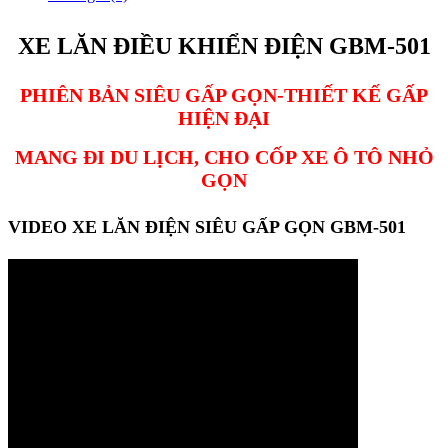
XE LĂN ĐIỀU KHIỂN ĐIỆN GBM-501
PHIÊN BẢN SIÊU GẤP GỌN-THIẾT KẾ GẤP
HIỆN ĐẠI
MANG ĐI DU LỊCH, CHO CỐP XE Ô TÔ NHỎ
GỌN
VIDEO XE LĂN ĐIỆN SIÊU GẤP GỌN GBM-501