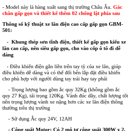
- Model này là hàng xuất sang thị trường Châu Âu.
Gác
chân gấp gọn và thiết kế thêm 02 chống lật phía sau
Thông số kỹ thuật xe lăn điện cao cấp gấp gọn GBM-
501:
- Khung thép sơn tĩnh điện, thiết kế gấp gọn kiểu xe
lăn cao cấp, nên siêu gấp gọn, cho vào cốp ô tô đi dễ
dàng
- Điều khiển điện gắn liền trên tay tỳ của xe lăn, giúp
điều khiển dễ dàng và có thể đổi bên lắp đặt điều khiển
cho phù hợp với người dùng tay trái hay tay phải
- Trọng lượng bao gồm ắc quy 32Kg (không gồm ắc
quy 27 Kg), tải trọng 120Kg. Vành đúc dầy, chất lượng tốt
nên trọng lượng vành xe nặng hơn các xe lăn điện thông
thường trên thị trường
- Sử dụng Ắc quy 24V, 12AH
-
Công suất Motor: Có 2 mô tơ công suất 300W x 2,