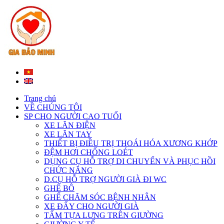
Trang chủ
VỀ CHÚNG TÔI
SP CHO NGƯỜI CAO TUỔI
XE LĂN ĐIỆN
XE LĂN TAY
THIẾT BỊ ĐIỀU TRỊ THOÁI HÓA XƯƠNG KHỚP
ĐỆM HƠI CHỐNG LOÉT
DỤNG CỤ HỖ TRỢ DI CHUYỂN VÀ PHỤC HỒI
CHỨC NĂNG
D.CỤ HỖ TRỢ NGƯỜI GIÀ ĐI WC
GHẾ BÔ
GHẾ CHĂM SÓC BỆNH NHÂN
XE ĐẨY CHO NGƯỜI GIÀ
TẤM TỰA LƯNG TRÊN GIƯỜNG