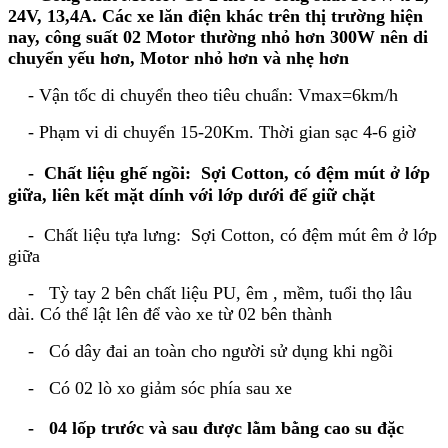
24V, 13,4A. Các xe lăn điện khác trên thị trường hiện
nay, công suất 02 Motor thường nhỏ hơn 300W nên di
chuyển yếu hơn, Motor nhỏ hơn và nhẹ hơn
- Vận tốc di chuyển theo tiêu chuẩn: Vmax=6km/h
- Phạm vi di chuyển 15-20Km. Thời gian sạc 4-6 giờ
- Chất liệu ghế ngồi: Sợi Cotton, có đệm mút ở lớp
giữa, liên kết mặt dính với lớp dưới để giữ chặt
- Chất liệu tựa lưng: Sợi Cotton, có đệm mút êm ở lớp
giữa
- Tỳ tay 2 bên chất liệu PU, êm , mềm, tuổi thọ lâu
dài. Có thể lật lên để vào xe từ 02 bên thành
- Có dây đai an toàn cho người sử dụng khi ngồi
- Có 02 lò xo giảm sóc phía sau xe
- 04 lốp trước và sau được lằm bằng cao su đặc