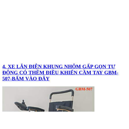
4. XE LĂN ĐIỆN KHUNG NHÔM GẤP GỌN TỰ
ĐỘNG CÓ THÊM ĐIỀU KHIỂN CẦM TAY GBM-
507-BẤM VÀO ĐÂY