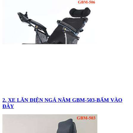
2. XE LĂN ĐIỆN NGẢ NẰM GBM-503-BẤM VÀO
ĐÂY