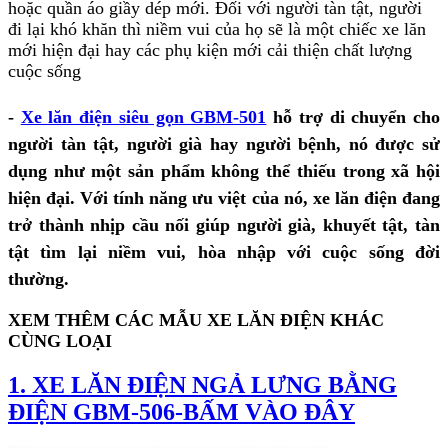
hoặc quần áo giầy dép mới. Đối với người tàn tật, người
đi lại khó khăn thì niềm vui của họ sẽ là một chiếc xe lăn
mới hiện đại hay các phụ kiện mới cải thiện chất lượng
cuộc sống
-
Xe lăn điện siêu gọn GBM-501
hỗ trợ di chuyển cho
người tàn tật, người già hay người bệnh, nó được sử
dụng như một sản phẩm không thể thiếu trong xã hội
hiện đại. Với tính năng ưu việt của nó, xe lăn điện đang
trở thành nhịp cầu nối giúp người già, khuyết tật, tàn
tật tìm lại niềm vui, hòa nhập với cuộc sống đời
thường.
XEM THÊM CÁC MẪU XE LĂN ĐIỆN KHÁC
CÙNG LOẠI
1. XE LĂN ĐIỆN NGẢ LƯNG BẰNG
ĐIỆN GBM-506-BẤM VÀO ĐÂY