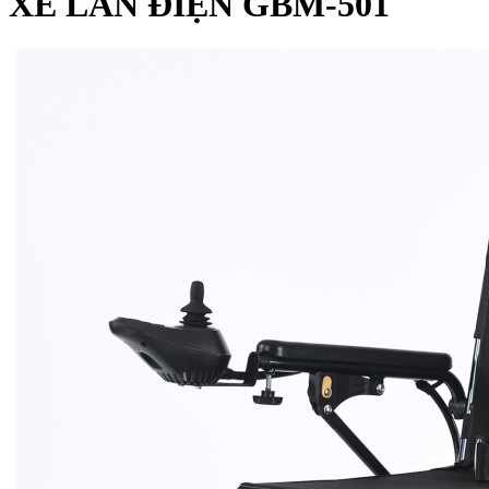
XE LĂN ĐIỆN GBM-501