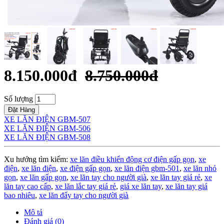
8.150.000đ
8.750.000đ
Số lượng
Đặt Hàng
XE LĂN ĐIỆN GBM-507
XE LĂN ĐIỆN GBM-506
XE LĂN ĐIỆN GBM-508
Xu hướng tìm kiếm:
xe lăn điều khiển động cơ điện gấp gọn
,
xe
điện
,
xe lăn điện
,
xe điện gấp gọn
,
xe lăn điện gbm-501
,
xe lăn nhỏ
gọn
,
xe lăn gấp gọn
,
xe lăn tay cho người già
,
xe lăn tay giá rẻ
,
xe
lăn tay cao cấp
,
xe lăn lắc tay giá rẻ
,
giá xe lăn tay
,
xe lăn tay giá
bao nhiêu
,
xe lăn đẩy tay cho người già
Mô tả
Đánh giá (0)