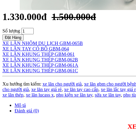
1.330.000đ
1.500.000đ
Số lượng
Đặt Hàng
XE LĂN NHÔM DU LỊCH GBM-065B
XE LĂN TAY CÓ BÔ GBM-064
XE LĂN KHUNG THÉP GBM-061
XE LĂN KHUNG THÉP GBM-062B
XE LĂN KHUNG THÉP GBM-061A
XE LĂN KHUNG THÉP GBM-061C
Xu hướng tìm kiếm:
xe lăn cho người già
,
xe lăn gbm cho người bện
cho người già
,
xe lăn tay giá rẻ
,
xe lăn tay cao cấp
,
xe lăn lắc tay giá 
xe lăn thép
,
xe lăn lucass x
,
phụ kiện xe lăn tay
,
sửa xe lăn tay
,
phụ tù
Mô tả
Đánh giá (0)
XE