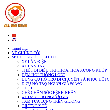
Trang chủ
VỀ CHÚNG TÔI
SP CHO NGƯỜI CAO TUỔI
XE LĂN ĐIỆN
XE LĂN TAY
THIẾT BỊ ĐIỀU TRỊ THOÁI HÓA XƯƠNG KHỚP
ĐỆM HƠI CHỐNG LOÉT
DỤNG CỤ HỖ TRỢ DI CHUYỂN VÀ PHỤC HỒI 
D.CỤ HỖ TRỢ NGƯỜI GIÀ ĐI WC
GHẾ BÔ
GHẾ CHĂM SÓC BỆNH NHÂN
XE ĐẨY CHO NGƯỜI GIÀ
TẤM TỰA LƯNG TRÊN GIƯỜNG
GIƯỜNG Y TẾ