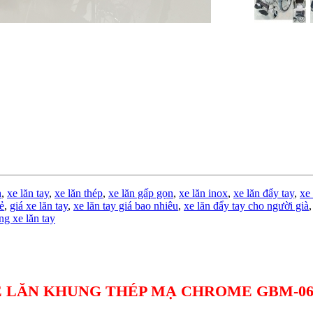
h
,
xe lăn tay
,
xe lăn thép
,
xe lăn gấp gọn
,
xe lăn inox
,
xe lăn đẩy tay
,
xe
rẻ
,
giá xe lăn tay
,
xe lăn tay giá bao nhiêu
,
xe lăn đẩy tay cho người già
ng xe lăn tay
 LĂN KHUNG THÉP MẠ CHROME GBM-06