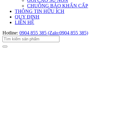
GỐI CAO SU NON
CHUÔNG BÁO KHẨN CẤP
THÔNG TIN HỮU ÍCH
QUY ĐỊNH
LIÊN HỆ
Hotline:
0904 855 385 (Zalo:0904 855 385)