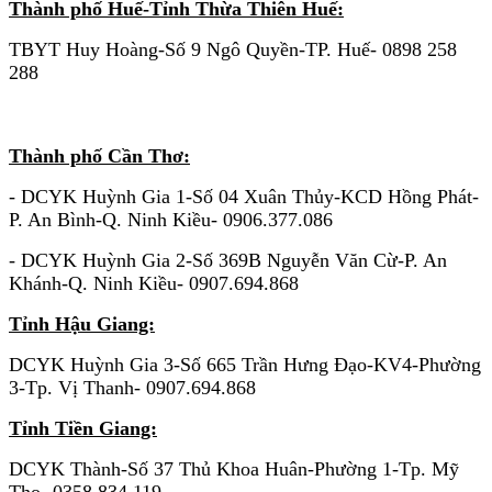
Thành phố Huế-Tỉnh Thừa Thiên Huế:
TBYT Huy Hoàng-Số 9 Ngô Quyền-TP. Huế- 0898 258
288
KHU VỰC MIỀN NAM
Thành phố Cần Thơ:
- DCYK Huỳnh Gia 1-Số 04 Xuân Thủy-KCD Hồng Phát-
P. An Bình-Q. Ninh Kiều- 0906.377.086
- DCYK Huỳnh Gia 2-Số 369B Nguyễn Văn Cừ-P. An
Khánh-Q. Ninh Kiều- 0907.694.868
Tỉnh Hậu Giang:
DCYK Huỳnh Gia 3-Số 665 Trần Hưng Đạo-KV4-Phường
3-Tp. Vị Thanh- 0907.694.868
Tỉnh Tiền Giang:
DCYK Thành-Số 37 Thủ Khoa Huân-Phường 1-Tp. Mỹ
Tho- 0358 834
119