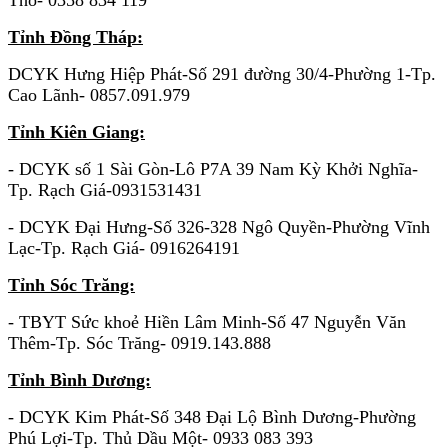
Tỉnh Đồng Tháp:
DCYK Hưng Hiệp Phát-Số 291 đường 30/4-Phường 1-Tp.
Cao Lãnh- 0857.091.979
Tỉnh Kiên Giang:
- DCYK số 1 Sài Gòn-Lô P7A 39 Nam Kỳ Khởi Nghĩa-
Tp. Rạch Giá-0931531431
- DCYK Đại Hưng-Số 326-328 Ngô Quyền-Phường Vĩnh
Lạc-Tp. Rạch Giá- 0916264191
Tỉnh Sóc Trăng:
- TBYT Sức khoẻ Hiền Lâm Minh-Số 47 Nguyễn Văn
Thêm-Tp. Sóc Trăng- 0919.143.888
Tỉnh Bình Dương:
- DCYK Kim Phát-Số 348 Đại Lộ Bình Dương-Phường
Phú Lợi-Tp. Thủ Dầu Một- 0933 083 393