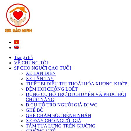
Trang chủ
VỀ CHÚNG TÔI
SP CHO NGƯỜI CAO TUỔI
XE LĂN ĐIỆN
XE LĂN TAY
THIẾT BỊ ĐIỀU TRỊ THOÁI HÓA XƯƠNG KHỚP
ĐỆM HƠI CHỐNG LOÉT
DỤNG CỤ HỖ TRỢ DI CHUYỂN VÀ PHỤC HỒI
CHỨC NĂNG
D.CỤ HỖ TRỢ NGƯỜI GIÀ ĐI WC
GHẾ BÔ
GHẾ CHĂM SÓC BỆNH NHÂN
XE ĐẨY CHO NGƯỜI GIÀ
TẤM TỰA LƯNG TRÊN GIƯỜNG