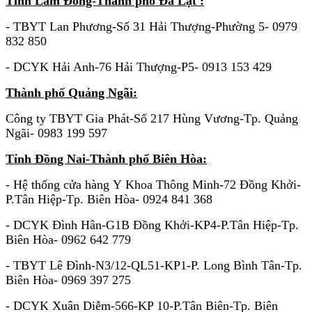
Tỉnh Lâm Đồng-Thành phố Đà Lạt :
- TBYT Lan Phương-Số 31 Hải Thượng-Phường 5- 0979
832 850
- DCYK Hải Anh-76 Hải Thượng-P5- 0913 153 429
Thành phố Quảng Ngãi:
Công ty TBYT Gia Phát-Số 217 Hùng Vương-Tp. Quảng
Ngãi- 0983 199 597
Tỉnh Đồng Nai-Thành phố Biên Hòa:
- Hệ thống cửa hàng Y Khoa Thông Minh-72 Đồng Khởi-
P.Tân Hiệp-Tp. Biên Hòa- 0924 841 368
- DCYK Đình Hân-G1B Đồng Khởi-KP4-P.Tân Hiệp-Tp.
Biên Hòa- 0962 642 779
- TBYT Lê Đình-N3/12-QL51-KP1-P. Long Bình Tân-Tp.
Biên Hòa- 0969 397 275
-
DCYK Xuân Diễm-566-KP 10-P.Tân Biên-Tp. Biên