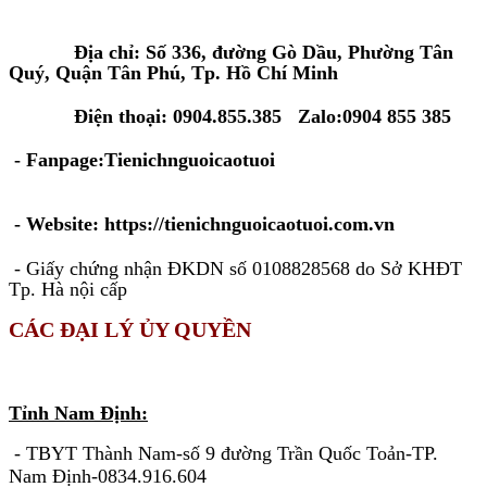
Tại Tp. Hồ Chí Minh:
Địa chỉ: Số 336, đường Gò Dầu, Phường Tân
Quý, Quận Tân Phú, Tp. Hồ Chí Minh
Điện thoại: 0904.855.385 Zalo:0904 855 385
- Fanpage:Tienichnguoicaotuoi
- Website: https://tienichnguoicaotuoi.com.vn
- Giấy chứng nhận ĐKDN số 0108828568 do Sở KHĐT
Tp. Hà nội cấp
CÁC ĐẠI LÝ ỦY QUYỀN
KHU VỰC MIỀN BẮC
Tỉnh Nam Định:
- TBYT Thành Nam-số 9 đường Trần Quốc Toản-TP.
Nam Định-0834.916.604