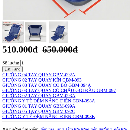
510.000đ
650.000đ
Số lượng
Đặt Hàng
GIƯỜNG 04 TAY QUAY GBM-092A
GIƯỜNG 02 TAY QUAY KÍN GBM-093
GIƯỜNG 03 TAY QUAY CÓ BÔ GBM-094A
GIƯỜNG 03 TAY QUAY CÓ CHẬU GỘI ĐẦU GBM-097
GIƯỜNG 02 TAY QUAY GBM-093A
GIƯỜNG Y TẾ ĐỆM NÂNG ĐIỆN GBM-098A
GIƯỜNG 01 TAY QUAY GBM-099A
GIƯỜNG 05 TAY QUAY GBM-092C
GIƯỜNG Y TẾ ĐỆM NÂNG ĐIỆN GBM-098B
Xu hướng tìm kiếm:
tấm tựa lưng
,
tấm tựa lưng trên giường
,
gối tựa