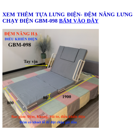
XEM THÊM TỰA LƯNG ĐIỆN- ĐỆM NÂNG LƯNG
CHẠY ĐIỆN GBM-098
BẤM VÀO ĐÂY